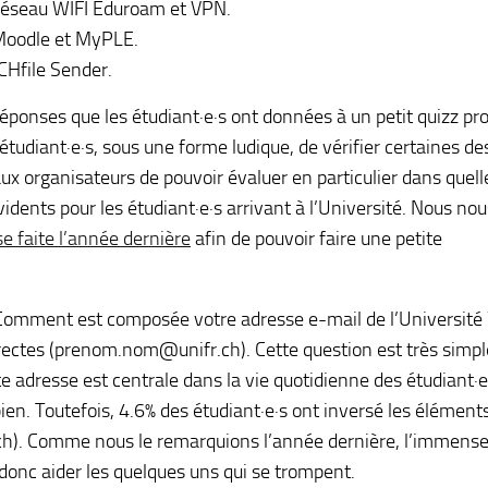
 réseau WIFI Eduroam et VPN.
 Moodle et MyPLE.
CHfile Sender.
réponses que les étudiant·e·s ont données à un petit quizz pr
étudiant·e·s, sous une forme ludique, de vérifier certaines de
ux organisateurs de pouvoir évaluer en particulier dans quell
ents pour les étudiant·e·s arrivant à l’Université. Nous nou
se faite l’année dernière
afin de pouvoir faire une petite
omment est composée votre adresse e-mail de l’Université 
rectes (prenom.nom@unifr.ch). Cette question est très simple
e adresse est centrale dans la vie quotidienne des étudiant·e
en. Toutefois, 4.6% des étudiant·e·s ont inversé les élément
h). Comme nous le remarquions l’année dernière, l’immens
 donc aider les quelques uns qui se trompent.