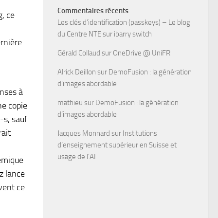
Commentaires récents
g, ce
Les clés d’identification (passkeys) – Le blog
du Centre NTE
sur
ibarry switch
ernière
Gérald Collaud
sur
OneDrive @ UniFR
Alrick Deillon
sur
DemoFusion : la génération
d’images abordable
onses à
mathieu
sur
DemoFusion : la génération
ne copie
d’images abordable
-s, sauf
rait
Jacques Monnard
sur
Institutions
d’enseignement supérieur en Suisse et
usage de l’AI
démique
zz lance
vent ce