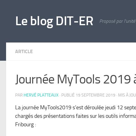
Skip to content
Le blog DIT-ER
Proposé par l'unité
ARTICLE
Journée MyTools 2019 à 
PAR
HERVÉ PLATTEAUX
· PUBLIÉ
19 SEPTEMBRE 2019
· MIS À JO
La journée MyTools2019 s’est déroulée jeudi 12 septem
chargés des présentations faites sur les outils inform
Fribourg :