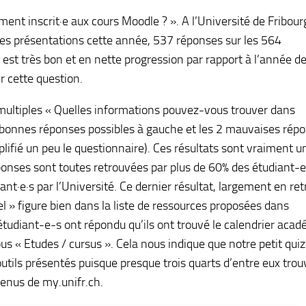
ent inscrit·e aux cours Moodle ? ». A l’Université de Fribour
les présentations cette année, 537 réponses sur les 564
t est très bon et en nette progression par rapport à l’année d
r cette question.
ultiples « Quelles informations pouvez-vous trouver dans
 bonnes réponses possibles à gauche et les 2 mauvaises rép
plifié un peu le questionnaire). Ces résultats sont vraiment u
ponses sont toutes retrouvées par plus de 60% des étudiant-e
iant·e·s par l’Université. Ce dernier résultat, largement en ret
iel » figure bien dans la liste de ressources proposées dans
 étudiant-e-s ont répondu qu’ils ont trouvé le calendrier aca
sous « Etudes / cursus ». Cela nous indique que notre petit qui
outils présentés puisque presque trois quarts d’entre eux trou
menus de my.unifr.ch.