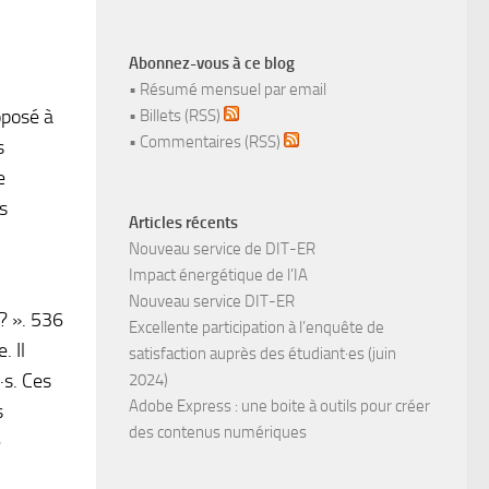
Abonnez-vous à ce blog
•
Résumé mensuel par email
oposé à
•
Billets (RSS)
•
Commentaires (RSS)
s
e
s
Articles récents
Nouveau service de DIT-ER
Impact énergétique de l’IA
Nouveau service DIT-ER
? ». 536
Excellente participation à l’enquête de
. Il
satisfaction auprès des étudiant·es (juin
·s. Ces
2024)
Adobe Express : une boite à outils pour créer
s
des contenus numériques
e