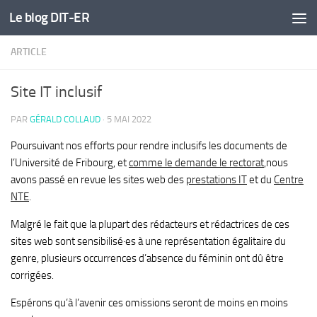
Le blog DIT-ER
Skip to content
ARTICLE
Site IT inclusif
PAR
GÉRALD COLLAUD
·
5 MAI 2022
Poursuivant nos efforts pour rendre inclusifs les documents de
l’Université de Fribourg, et
comme le demande le rectorat
,nous
avons passé en revue les sites web des
prestations IT
et du
Centre
NTE
.
Malgré le fait que la plupart des rédacteurs et rédactrices de ces
sites web sont sensibilisé·es à une représentation égalitaire du
genre, plusieurs occurrences d’absence du féminin ont dû être
corrigées.
Espérons qu’à l’avenir ces omissions seront de moins en moins