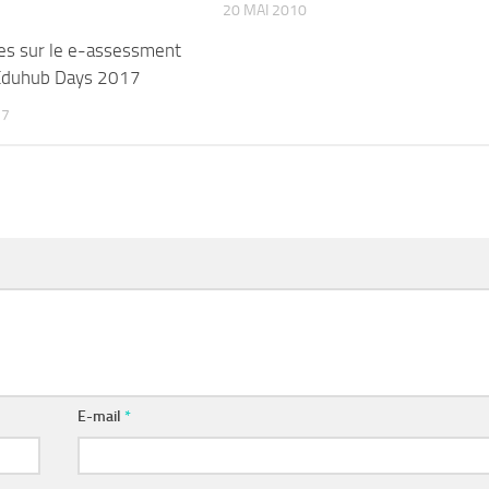
20 MAI 2010
es sur le e-assessment
Eduhub Days 2017
17
E-mail
*