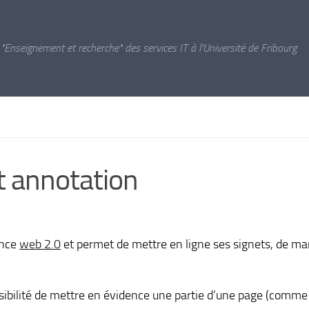
 "Enseignement et recherche" des services IT à l'Université de Fribourg
et annotation
ance
web 2.0
et permet de mettre en ligne ses signets, de ma
 possibilité de mettre en évidence une partie d’une page (comm