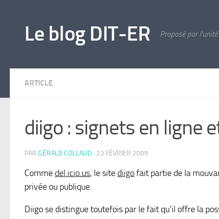
Skip to content
Le blog DIT-ER
Proposé par l'unité
ARTICLE
diigo : signets en ligne 
PAR
GÉRALD COLLAUD
·
23 FÉVRIER 2009
Comme
del.icio.us
, le site
diigo
fait partie de la mouv
privée ou publique.
Diigo se distingue toutefois par le fait qu’il offre la