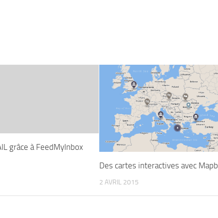
IL grâce à FeedMyInbox
Des cartes interactives avec Mapb
2 AVRIL 2015