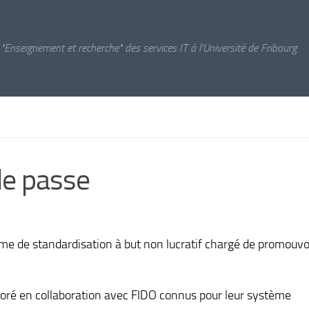
 "Enseignement et recherche" des services IT à l'Université de Fribourg
de passe
 de standardisation à but non lucratif chargé de promouvoi
oré en collaboration avec FIDO connus pour leur système