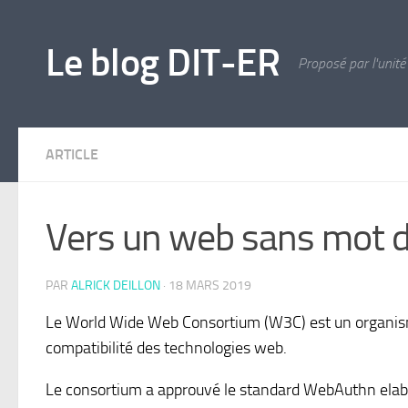
Skip to content
Le blog DIT-ER
Proposé par l'unité
ARTICLE
Vers un web sans mot 
PAR
ALRICK DEILLON
·
18 MARS 2019
Le World Wide Web Consortium (W3C) est un organisme
compatibilité des technologies web.
Le consortium a approuvé le standard WebAuthn elab