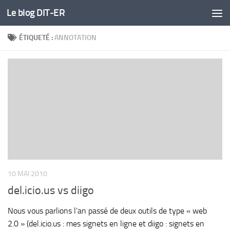
Le blog DIT-ER
Skip to content
ÉTIQUETÉ :
ANNOTATION
10 MAI 2010
del.icio.us vs diigo
Nous vous parlions l’an passé de deux outils de type « web
2.0 » (del.icio.us : mes signets en ligne et diigo : signets en