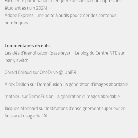
Excellente participation à l’enquête de satisfaction auprès des
étudiant·es (juin 2024)
Adobe Express : une boite à outils pour créer des contenus
numériques
Commentaires récents
Les clés d’identification (passkeys) – Le blog du Centre NTE
sur
ibarry switch
Gérald Collaud
sur
OneDrive @ UniFR
Alrick Deillon
sur
DemoFusion : la génération d’images abordable
mathieu
sur
DemoFusion : la génération d’images abordable
Jacques Monnard
sur
Institutions d’enseignement supérieur en
Suisse et usage de l’AI