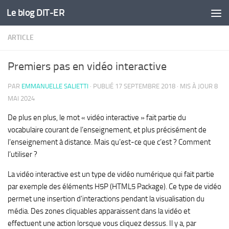
Le blog DIT-ER
Skip to content
ARTICLE
Premiers pas en vidéo interactive
PAR
EMMANUELLE SALIETTI
· PUBLIÉ
17 SEPTEMBRE 2018
· MIS À JOUR
8
MAI 2024
De plus en plus, le mot « vidéo interactive » fait partie du
vocabulaire courant de l’enseignement, et plus précisément de
l’enseignement à distance. Mais qu’est-ce que c’est ? Comment
l’utiliser ?
La vidéo interactive est un type de vidéo numérique qui fait partie
par exemple des éléments H5P (HTML5 Package). Ce type de vidéo
permet une insertion d’interactions pendant la visualisation du
média. Des zones cliquables apparaissent dans la vidéo et
effectuent une action lorsque vous cliquez dessus. Il y a, par