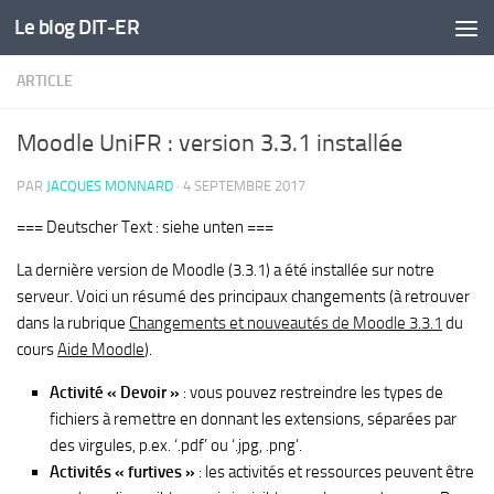
Le blog DIT-ER
Skip to content
ARTICLE
Moodle UniFR : version 3.3.1 installée
PAR
JACQUES MONNARD
·
4 SEPTEMBRE 2017
=== Deutscher Text : siehe unten ===
La dernière version de Moodle (3.3.1) a été installée sur notre
serveur. Voici un résumé des principaux changements (à retrouver
dans la rubrique
Changements et nouveautés de Moodle 3.3.1
du
cours
Aide Moodle
).
Activité « Devoir »
: vous pouvez restreindre les types de
fichiers à remettre en donnant les extensions, séparées par
des virgules, p.ex. ‘.pdf’ ou ‘.jpg, .png’.
Activités « furtives »
: les activités et ressources peuvent être