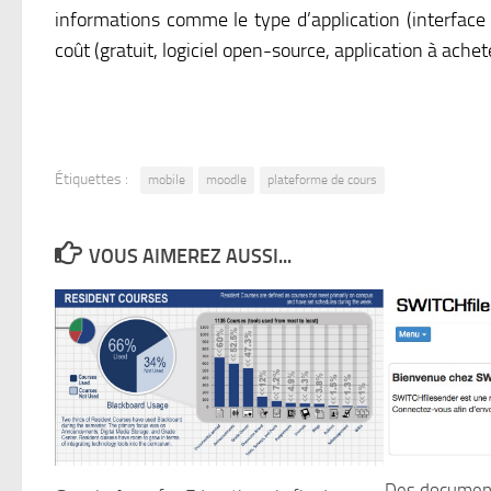
informations comme le type d’application (interface
coût (gratuit, logiciel open-source, application à achet
Étiquettes :
mobile
moodle
plateforme de cours
VOUS AIMEREZ AUSSI...
Des document