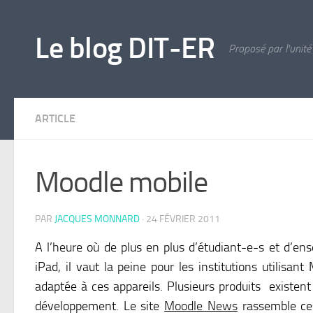
Skip to content
Le blog DIT-ER
Proposé par l'unité
ARTICLE
Moodle mobile
PAR
JACQUES MONNARD
·
24 FÉVRIER 2011
A l’heure où de plus en plus d’étudiant-e-s et d’en
iPad, il vaut la peine pour les institutions utilisa
adaptée à ces appareils. Plusieurs produits existen
développement. Le site
Moodle News
rassemble ces