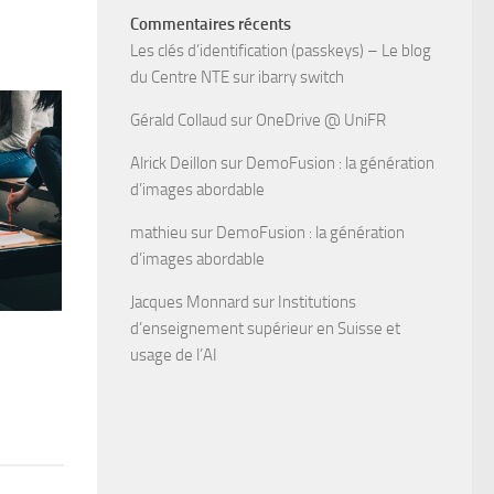
Commentaires récents
Les clés d’identification (passkeys) – Le blog
du Centre NTE
sur
ibarry switch
Gérald Collaud
sur
OneDrive @ UniFR
Alrick Deillon
sur
DemoFusion : la génération
d’images abordable
mathieu
sur
DemoFusion : la génération
d’images abordable
Jacques Monnard
sur
Institutions
d’enseignement supérieur en Suisse et
usage de l’AI