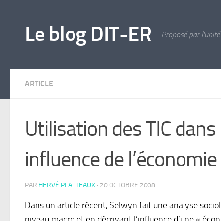
Skip to content
Le blog DIT-ER
Proposé par l'unité
ARTICLE
Utilisation des TIC dans
influence de l’économie
PAR
HERVÉ PLATTEAUX
·
20 OCTOBRE 2008
Dans un article récent, Selwyn fait une analyse sociol
niveau macro et en décrivant l’influence d’une « écon