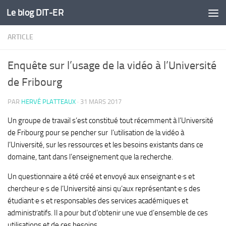
Le blog DIT-ER
Skip to content
ARTICLE
Enquête sur l’usage de la vidéo à l’Université
de Fribourg
PAR
HERVÉ PLATTEAUX
·
31 MARS 2017
Un groupe de travail s’est constitué tout récemment à l’Université
de Fribourg pour se pencher sur l’utilisation de la vidéo à
l’Université, sur les ressources et les besoins existants dans ce
domaine, tant dans l’enseignement que la recherche.
Un questionnaire a été créé et envoyé aux enseignant·e·s et
chercheur·e·s de l’Université ainsi qu’aux représentant·e·s des
étudiant·e·s et responsables des services académiques et
administratifs. Il a pour but d’obtenir une vue d’ensemble de ces
utilisations et de ces besoins.