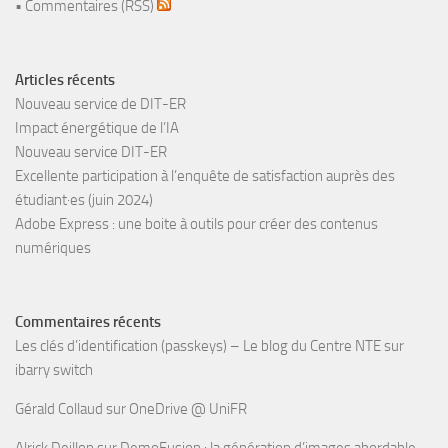
•
Commentaires (RSS)
Articles récents
Nouveau service de DIT-ER
Impact énergétique de l’IA
Nouveau service DIT-ER
Excellente participation à l’enquête de satisfaction auprès des
étudiant·es (juin 2024)
Adobe Express : une boite à outils pour créer des contenus
numériques
Commentaires récents
Les clés d’identification (passkeys) – Le blog du Centre NTE
sur
ibarry switch
Gérald Collaud
sur
OneDrive @ UniFR
Alrick Deillon
sur
DemoFusion : la génération d’images abordable