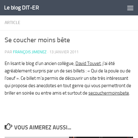
Le blog DIT-ER
Skip to content
ARTICLE
Se coucher moins bête
PAR
FRANÇOIS JIMENEZ
·
13 JANVIER 2011
En lisant le blog d’un ancien collègue,
David Touvet
, j’ai été
agréablement surpris par un de ses billets : « Qui de la poule ou de
l’oeuf ». Ce billet m’a permis de découvrir un site très intéressant
qui propose des anecdotes en tout genre qui vous permettront de
briller en soirée ou entre amis et surtout de
secouchermoinsbete
.
VOUS AIMEREZ AUSSI...