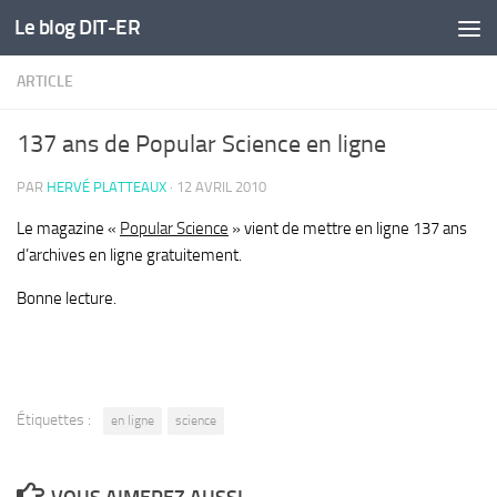
Le blog DIT-ER
Skip to content
ARTICLE
137 ans de Popular Science en ligne
PAR
HERVÉ PLATTEAUX
·
12 AVRIL 2010
Le magazine «
Popular Science
» vient de mettre en ligne 137 ans
d’archives en ligne gratuitement.
Bonne lecture.
Étiquettes :
en ligne
science