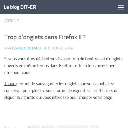
Le blog DIT-ER
Skip to content
ARTICLE
Trop d’onglets dans Firefox II ?
PAR
GÉRALD COLLAUD
·
26 OCTOBRE 2009
Si vous vous êtes déjà retrouvés avec trop de fenêtres et d’onglets
ouverts en même temps dans Firefox, cette extension est peut-
être pour vous.
Taboo
permet de sauvegarder les onglets que vous souhaitez
conserver pour plus tar sous forme de vignettes. Il suffit alors de
cliquer la vignette qui vous intéresse pour charger votre page.