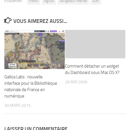
Étiquettes :
firefox
logiciel
navigateur internet
outil
VOUS AIMEREZ AUSSI...
Comment détacher un widget
du Dashboard sous Mac OS X?
Gallica Labs : nouvelle
28 MAI 2009
interface pour la Bibliothèque
nationale de France en
numérique
30 MARS 2015
LAISSER UN COMMENTAIRE