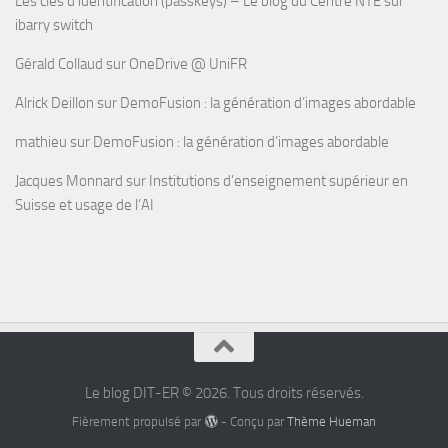
Les clés d’identification (passkeys) – Le blog du Centre NTE
sur
ibarry switch
Gérald Collaud
sur
OneDrive @ UniFR
Alrick Deillon
sur
DemoFusion : la génération d’images abordable
mathieu
sur
DemoFusion : la génération d’images abordable
Jacques Monnard
sur
Institutions d’enseignement supérieur en
Suisse et usage de l’AI
Le blog DIT-ER © 2026. Tous droits réservés.
Fièrement propulsé par
- Conçu par
Thème Hueman