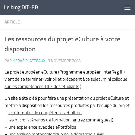
Le blog DIT-ER
Skip to content
ARTICLE
Les ressources du projet eCulture à votre
disposition
PAR
HERVÉ PLATTEAUX
·
3 NOVEMBRE 2008
Le projet européen eCulture (Programme européen InterReg III)
vient de se terminer (voir billet précédent à ce sujet :
mini colloque
sur les compétences TICE des étudiants
).
Un site a été créé pour faire une
présentation du projet eCulture
et
mettre à disposition les ressources produites par l’équipe du projet:
–
le référentiel de compétences eCulture
–
les micro-scénarios de formation
(entrez comme guest)
–
une expérience avec des ePortfolios
–
une analyse méthodologique de la démarche suivie