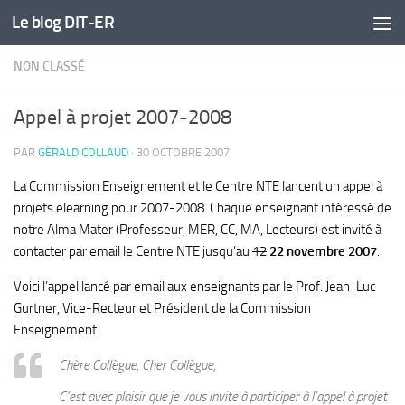
Le blog DIT-ER
Skip to content
NON CLASSÉ
Appel à projet 2007-2008
PAR
GÉRALD COLLAUD
·
30 OCTOBRE 2007
La Commission Enseignement et le Centre NTE lancent un appel à
projets elearning pour 2007-2008. Chaque enseignant intéressé de
notre Alma Mater (Professeur, MER, CC, MA, Lecteurs) est invité à
contacter par email le Centre NTE jusqu’au
12
22 novembre 2007
.
Voici l’appel lancé par email aux enseignants par le Prof. Jean-Luc
Gurtner, Vice-Recteur et Président de la Commission
Enseignement.
Chère Collègue, Cher Collègue,
C’est avec plaisir que je vous invite à participer à l’appel à projet