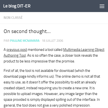
Le blog DIT-ER
Skip to content
NON CLASSÉ
On second thought…
PAR
PAULINE MCNAMARA
·
18 JUILLET 2006
A
previous post
mentioned a tool called
Multimedia Learning Object
Authoring Tool
. As is so often the case, a closer look reveals the
product to be less impressive than the promise.
First of all, the tool is not available for download (which the
download page kindly informs us). The online demo is not all that
easy to use, as it doesn’t offer the possibility to edit an already
created object, instead requiring you to create a new one. It is
possible to upload images. However, any image larger than the
space provided is simply displayed spilling out of the interface. In
general, the tool does not give a very polished impression.