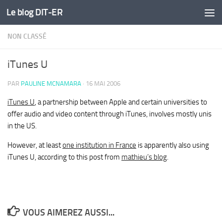
Le blog DIT-ER
Skip to content
NON CLASSÉ
iTunes U
PAR
PAULINE MCNAMARA
·
16 MAI 2006
iTunes U
, a partnership between Apple and certain universities to
offer audio and video content through iTunes, involves mostly unis
in the US.
However, at least
one institution in France
is apparently also using
iTunes U, according to this post from
mathieu’s blog
.
VOUS AIMEREZ AUSSI...