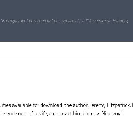
 "Enseignement et recherche" des services IT à l'Université de Fribourg
vities available for download
: the author, Jeremy Fitzpatrick,
l send source files if you contact him directly. Nice guy!