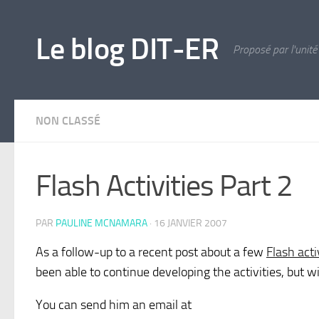
Skip to content
Le blog DIT-ER
Proposé par l'unité
NON CLASSÉ
Flash Activities Part 2
PAR
PAULINE MCNAMARA
·
16 JANVIER 2007
As a follow-up to a recent post about a few
Flash acti
been able to continue developing the activities, but wil
You can send him an email at