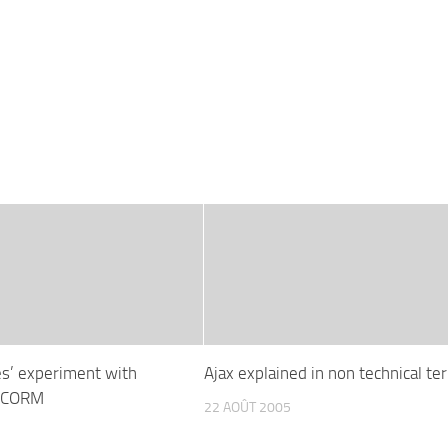
es’ experiment with
Ajax explained in non technical te
SCORM
22 AOÛT 2005