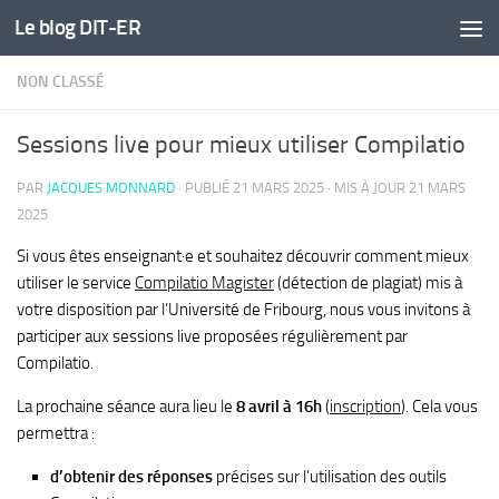
Le blog DIT-ER
Skip to content
NON CLASSÉ
Sessions live pour mieux utiliser Compilatio
PAR
JACQUES MONNARD
· PUBLIÉ
21 MARS 2025
· MIS À JOUR
21 MARS
2025
Si vous êtes enseignant·e et souhaitez découvrir comment mieux
utiliser le service
Compilatio Magister
(détection de plagiat) mis à
votre disposition par l’Université de Fribourg, nous vous invitons à
participer aux sessions live proposées régulièrement par
Compilatio.
La prochaine séance aura lieu le
8 avril à 16h
(
inscription
). Cela vous
permettra :
d’obtenir des réponses
précises sur l’utilisation des outils