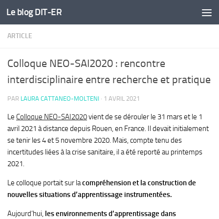
Le blog DIT-ER
Skip to content
ARTICLE
Colloque NEO-SAI2020 : rencontre
interdisciplinaire entre recherche et pratique
PAR
LAURA CATTANEO-MOLTENI
·
1 AVRIL 2021
Le
Colloque NEO-SAI2020
vient de se dérouler le 31 mars et le 1
avril 2021 à distance depuis Rouen, en France. Il devait initialement
se tenir les 4 et 5 novembre 2020. Mais, compte tenu des
incertitudes liées à la crise sanitaire, il a été reporté au printemps
2021.
Le colloque portait sur la
compréhension et la construction de
nouvelles situations d’apprentissage instrumentées.
Aujourd’hui,
les environnements d’apprentissage dans