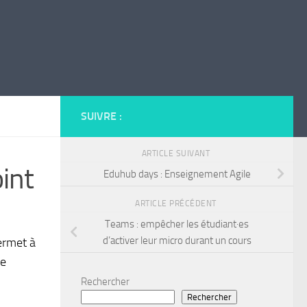
SUIVRE :
ARTICLE SUIVANT
int
Eduhub days : Enseignement Agile
ARTICLE PRÉCÉDENT
Teams : empêcher les étudiant·es
d’activer leur micro durant un cours
permet à
ne
Rechercher
Rechercher