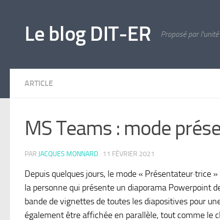
Skip to content
Le blog DIT-ER
Proposé par l'unité
ARTICLE
MS Teams : mode présen
PAR
JACQUES MONNARD
·
11 FÉVRIER 2021
Depuis quelques jours, le mode « Présentateur·trice » 
la personne qui présente un diaporama Powerpoint de vo
bande de vignettes de toutes les diapositives pour une 
également être affichée en parallèle, tout comme le ch