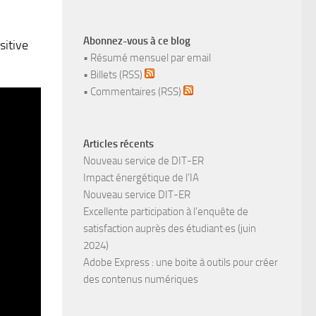
Abonnez-vous à ce blog
sitive
•
Résumé mensuel par email
•
Billets (RSS)
•
Commentaires (RSS)
Articles récents
Nouveau service de DIT-ER
Impact énergétique de l’IA
Nouveau service DIT-ER
Excellente participation à l’enquête de
satisfaction auprès des étudiant·es (juin
2024)
Adobe Express : une boite à outils pour créer
des contenus numériques