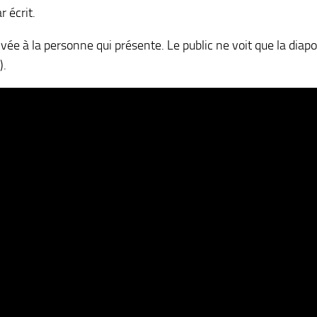
 écrit.
vée à la personne qui présente. Le public ne voit que la diapo
).