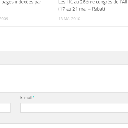
s pages indexées par
Les TIC au 26ème congrès de l’AI
(17 au 21 mai – Rabat)
2009
13 MAI 2010
E-mail
*