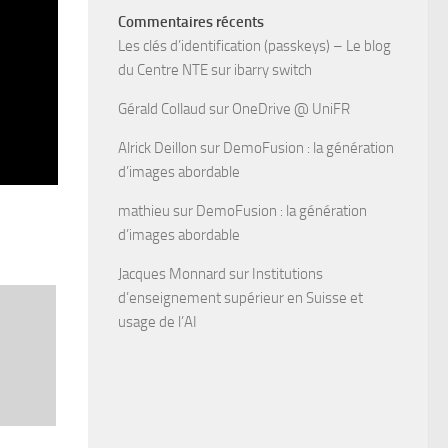
Commentaires récents
Les clés d’identification (passkeys) – Le blog
du Centre NTE
sur
ibarry switch
Gérald Collaud
sur
OneDrive @ UniFR
Alrick Deillon
sur
DemoFusion : la génération
d’images abordable
mathieu
sur
DemoFusion : la génération
d’images abordable
Jacques Monnard
sur
Institutions
d’enseignement supérieur en Suisse et
usage de l’AI