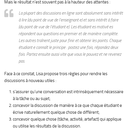
Mais le résultat n’est souvent pas à la hauteur des attentes :
La plupart des discussions en ligne sont absolument sans intérêt
à lire (du point de vue de l’enseignant·e) et sans intérêt à faire
(du point de vue de l’étudiant·e). Les étudiant·es motivé·es
répondent aux questions en premier et de manière complète.
Les autres traînent juste pour finir et obtenir les points. Chaque
étudiant·e connaît le principe : postez une fois, répondez deux
fois. Partez ensuite aussi vite que vous le pouvez et ne revenez
pas.
Face à ce constat, Lisa propose trois règles pour rendre les
discussions à nouveau utiles :
s’assurer qu’une conversation est intrinsèquement nécessaire
à la tâche ou au sujet;
concevoir la discussion de manière à ce que chaque étudiant·e
écrive naturellement quelque chose de différent;
concevoir quelque chose (tâche, activité, artefact) qui applique
ou utilise les résultats de la discussion.