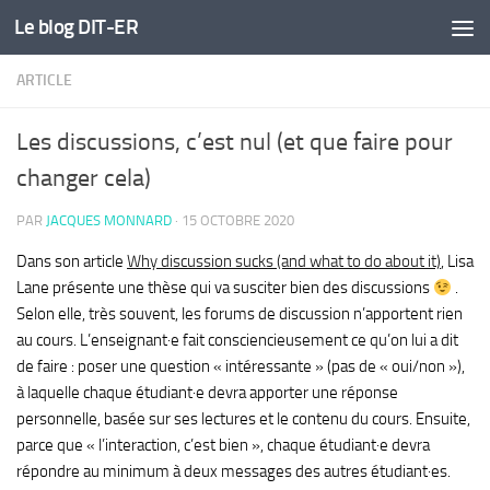
Le blog DIT-ER
Skip to content
ARTICLE
Les discussions, c’est nul (et que faire pour
changer cela)
PAR
JACQUES MONNARD
·
15 OCTOBRE 2020
Dans son article
Why discussion sucks (and what to do about it)
, Lisa
Lane présente une thèse qui va susciter bien des discussions
.
Selon elle, très souvent, les forums de discussion n’apportent rien
au cours. L’enseignant·e fait consciencieusement ce qu’on lui a dit
de faire : poser une question « intéressante » (pas de « oui/non »),
à laquelle chaque étudiant·e devra apporter une réponse
personnelle, basée sur ses lectures et le contenu du cours. Ensuite,
parce que « l’interaction, c’est bien », chaque étudiant·e devra
répondre au minimum à deux messages des autres étudiant·es.