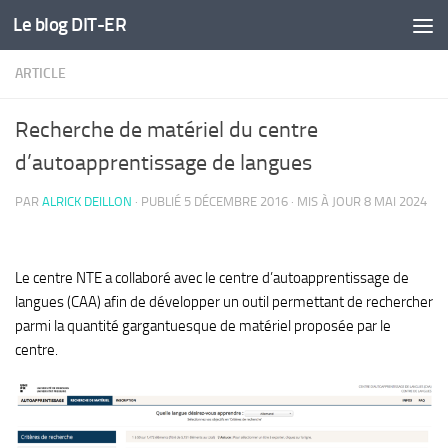
Le blog DIT-ER
Skip to content
ARTICLE
Recherche de matériel du centre
d’autoapprentissage de langues
PAR
ALRICK DEILLON
· PUBLIÉ
5 DÉCEMBRE 2016
· MIS À JOUR
8 MAI 2024
Le centre NTE a collaboré avec le centre d’autoapprentissage de
langues (CAA) afin de développer un outil permettant de rechercher
parmi la quantité gargantuesque de matériel proposée par le
centre.