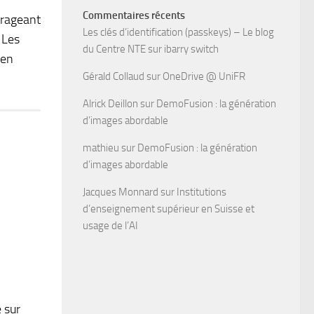
Commentaires récents
urageant
Les clés d’identification (passkeys) – Le blog
 Les
du Centre NTE
sur
ibarry switch
 en
Gérald Collaud
sur
OneDrive @ UniFR
Alrick Deillon
sur
DemoFusion : la génération
d’images abordable
mathieu
sur
DemoFusion : la génération
d’images abordable
Jacques Monnard
sur
Institutions
d’enseignement supérieur en Suisse et
usage de l’AI
 sur