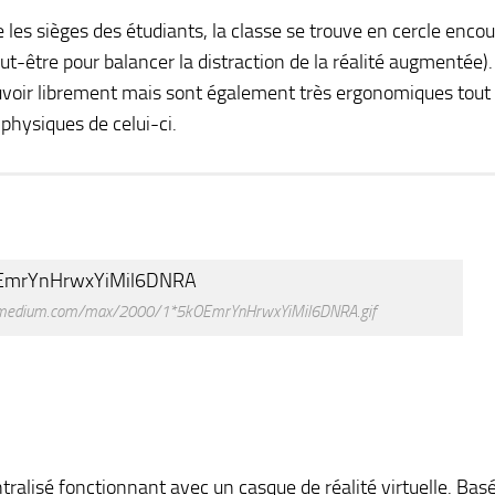
 les sièges des étudiants, la classe se trouve en cercle enco
ut-être pour balancer la distraction de la réalité augmentée).
ouvoir librement mais sont également très ergonomiques tout
physiques de celui-ci.
s-1.medium.com/max/2000/1*5kOEmrYnHrwxYiMil6DNRA.gif
ralisé fonctionnant avec un casque de réalité virtuelle. Basé