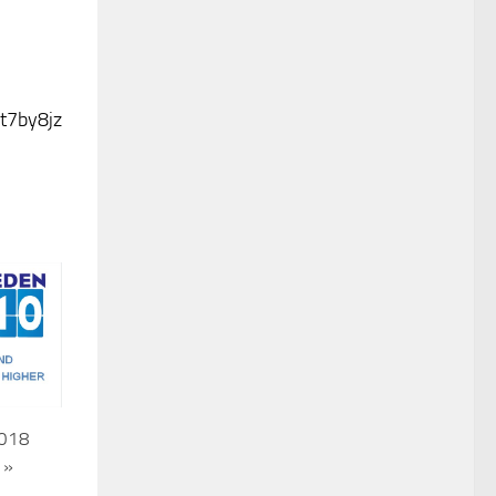
t7by8jz
2018
 »