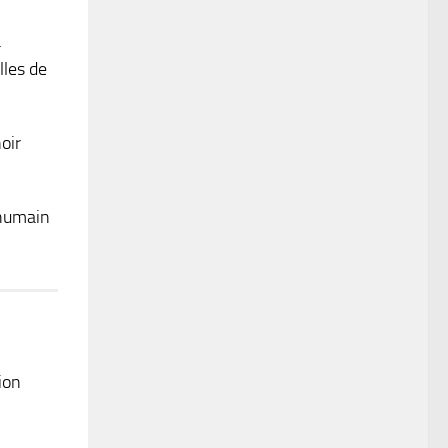
à
lles de
oir
 humain
ion