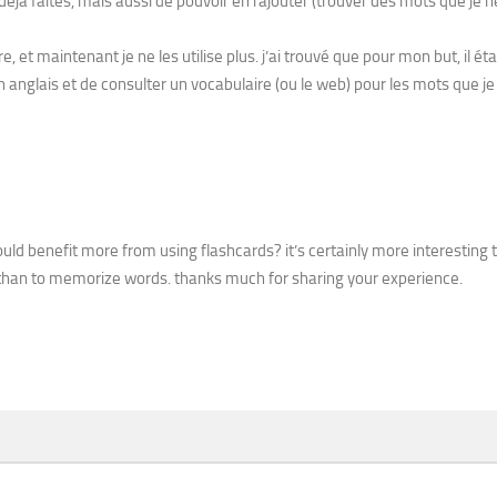
 déjà faites, mais aussi de pouvoir en rajouter (trouver des mots que je n
, et maintenant je ne les utilise plus. j’ai trouvé que pour mon but, il éta
 anglais et de consulter un vocabulaire (ou le web) pour les mots que je
ld benefit more from using flashcards? it’s certainly more interesting t
 than to memorize words. thanks much for sharing your experience.