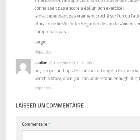
smartphone). j’ai apprécié le fait de trouver des cards
connaissait pas encore a été un bon exercice).
je n’ai cependant pas vraiment croché sur l’un ou l’autre
efficace de lire/écouter/regarder des textes/vidéos en
comprenais pas.
sergio
Répondre
pauline
6 octobre 2011 à 10h01
hey sergio. perhaps less advanced english learners wou
watch a story, once you can understand enough of it,
Répondre
LAISSER UN COMMENTAIRE
Commentaire
*