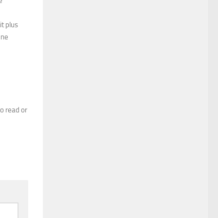
e
it plus
 ne
o read or