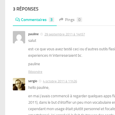
3 RÉPONSES
Commentaires
3
Pings
0
pauline
29 septembre 2011 à 14h57
salut
est-ce que vous avez testé ceci ou d’autres outils flas
experiences m’interreseraient bc.
pauline
Répondre
sergio
4 octobre 2011 à 11h26
hello pauline,
en mai j’avais commencé à regarder quelques apps flas
2011), dans le but d’étoffer un peu mon vocabulaire en
cependant mon usage était plutôt personnel et focalisé