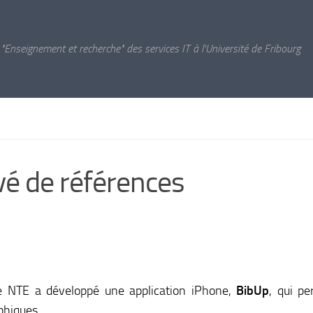
 "Enseignement et recherche" des services IT à l'Université de Fribourg
evé de références
re NTE a développé une application iPhone,
BibUp
, qui p
aphiques.