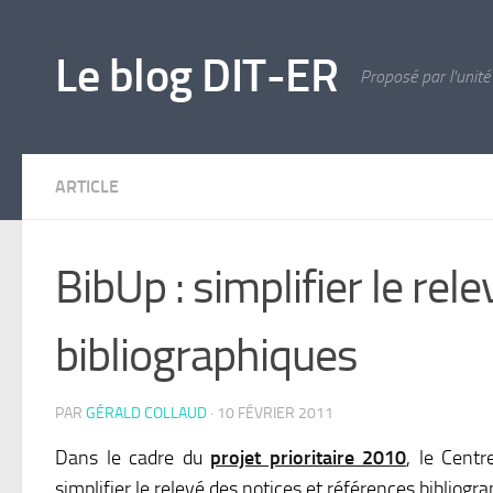
Skip to content
Le blog DIT-ER
Proposé par l'unité
ARTICLE
BibUp : simplifier le rel
bibliographiques
PAR
GÉRALD COLLAUD
·
10 FÉVRIER 2011
Dans le cadre du
projet prioritaire 2010
, le Cent
simplifier le relevé des notices et références bibliogr