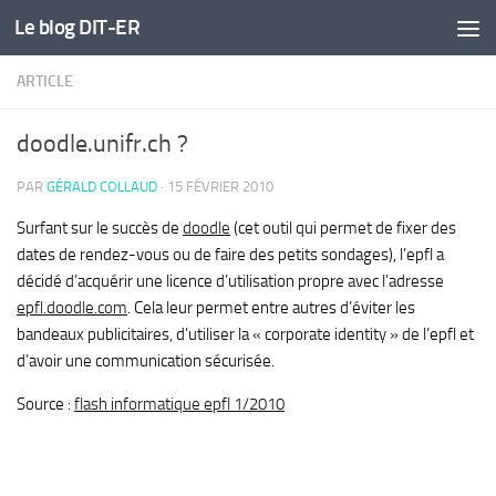
Le blog DIT-ER
Skip to content
ARTICLE
doodle.unifr.ch ?
PAR
GÉRALD COLLAUD
·
15 FÉVRIER 2010
Surfant sur le succès de
doodle
(cet outil qui permet de fixer des
dates de rendez-vous ou de faire des petits sondages), l’epfl a
décidé d’acquérir une licence d’utilisation propre avec l’adresse
epfl.doodle.com
. Cela leur permet entre autres d’éviter les
bandeaux publicitaires, d’utiliser la « corporate identity » de l’epfl et
d’avoir une communication sécurisée.
Source :
flash informatique epfl 1/2010