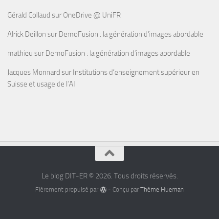
Gérald Collaud
sur
OneDrive @ UniFR
Alrick Deillon
sur
DemoFusion : la génération d’images abordable
mathieu
sur
DemoFusion : la génération d’images abordable
Jacques Monnard
sur
Institutions d’enseignement supérieur en
Suisse et usage de l’AI
Le blog DIT-ER © 2026. Tous droits réservés.
Fièrement propulsé par
- Conçu par
Thème Hueman