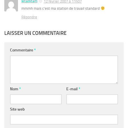
letamtam
12 février 2007 à 11h07
mmmh mais c’est ma station de travail standard
Répondre
LAISSER UN COMMENTAIRE
Commentaire
*
Nom
*
E-mail
*
Site web