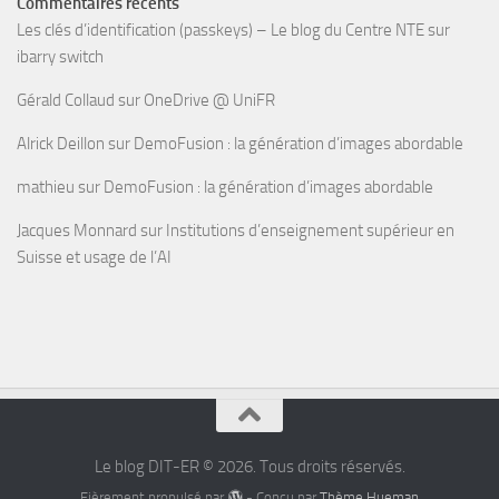
Commentaires récents
Les clés d’identification (passkeys) – Le blog du Centre NTE
sur
ibarry switch
Gérald Collaud
sur
OneDrive @ UniFR
Alrick Deillon
sur
DemoFusion : la génération d’images abordable
mathieu
sur
DemoFusion : la génération d’images abordable
Jacques Monnard
sur
Institutions d’enseignement supérieur en
Suisse et usage de l’AI
Le blog DIT-ER © 2026. Tous droits réservés.
Fièrement propulsé par
- Conçu par
Thème Hueman