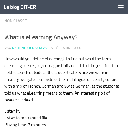
Le blog DIT-ER
Skip to content
NON CLASSÉ
What is eLearning Anyway?
PAR
PAULINE MCNAMARA
·
19 DÉCEMBRE 2006
How would you define eLearning? To find out what the term
eLearning means, my colleague Rolf and I did a little just-for-fun
field research outside at the student café. Since we were in
Fribourg we got a nice taste of the multilingual university culture,
with a mix of French, German and Swiss German, as the students
told us what eLearning means to them. An interesting bit of
research indeed…
Listen in:
Listen to mp3 sound file
Playing time: 7 minutes