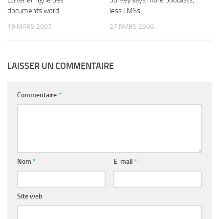
Editer en ligne des
Survey says more podcasts,
documents word
less LMSs
19 MARS 2007
27 MARS 2006
LAISSER UN COMMENTAIRE
Commentaire
*
Nom
*
E-mail
*
Site web