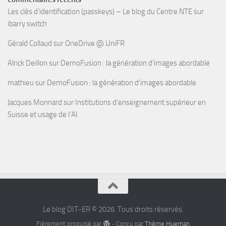
Les clés d’identification (passkeys) – Le blog du Centre NTE
sur
ibarry switch
Gérald Collaud
sur
OneDrive @ UniFR
Alrick Deillon
sur
DemoFusion : la génération d’images abordable
mathieu
sur
DemoFusion : la génération d’images abordable
Jacques Monnard
sur
Institutions d’enseignement supérieur en
Suisse et usage de l’AI
Le blog DIT-ER © 2026. Tous droits réservés.
Fièrement propulsé par
- Conçu par
Thème Hueman