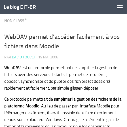
Le blog DIT-ER
Skip to content
NON CLASSÉ
WebDAV permet d’accéder facilement à vos
fichiers dans Moodle
PAR
DAVID TOUVET
·
19 MAI 2006
WebDAV
est un protocole permettant de simplifier la gestion de
fichiers avec des serveurs distants. Il permet de récupérer,
déposer, synchroniser et de publier des fichiers (et dossiers)
rapidement et facilement, par simple glisser-déposer.
Ce protocole permettrait de
simplifier la gestion des fichiers de la
plateforme Moodle
. Au lieu de passer par l’interface Moodle pour
télécharger des fichiers, il serait possible de le faire directement
depuis son explorateur Windows. On imagine aisément le gain de
temps et la convivialité de la procédure pour les enseignants